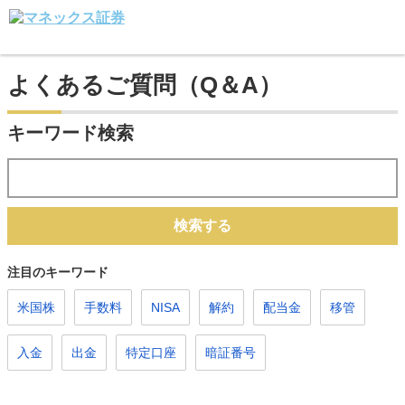
よくあるご質問（Q＆A）
キーワード検索
検索する
注目のキーワード
米国株
手数料
NISA
解約
配当金
移管
入金
出金
特定口座
暗証番号