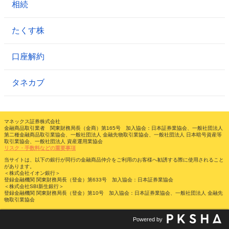
相続
たくす株
口座解約
タネカブ
マネックス証券株式会社
金融商品取引業者 関東財務局長（金商）第165号 加入協会：日本証券業協会、一般社団法人
第二種金融商品取引業協会、一般社団法人 金融先物取引業協会、一般社団法人 日本暗号資産等
取引業協会、一般社団法人 資産運用業協会
リスク・手数料などの重要事項
当サイトは、以下の銀行が同行の金融商品仲介をご利用のお客様へ勧誘する際に使用されること
があります。
＜株式会社イオン銀行＞
登録金融機関 関東財務局長（登金）第633号 加入協会：日本証券業協会
＜株式会社SBI新生銀行＞
登録金融機関 関東財務局長（登金）第10号 加入協会：日本証券業協会、一般社団法人 金融先
物取引業協会
Powered by