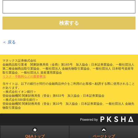
検索する
＜ 戻る
マネックス証券株式会社
金融商品取引業者 関東財務局長（金商）第165号 加入協会：日本証券業協会、一般社団法人
第二種金融商品取引業協会、一般社団法人 金融先物取引業協会、一般社団法人 日本暗号資産等
取引業協会、一般社団法人 資産運用業協会
リスク・手数料などの重要事項
当サイトは、以下の銀行が同行の金融商品仲介をご利用のお客様へ勧誘する際に使用されること
があります。
＜株式会社イオン銀行＞
登録金融機関 関東財務局長（登金）第633号 加入協会：日本証券業協会
＜株式会社SBI新生銀行＞
登録金融機関 関東財務局長（登金）第10号 加入協会：日本証券業協会、一般社団法人 金融先
物取引業協会
Powered by
Q&Aトップ
ページトップ