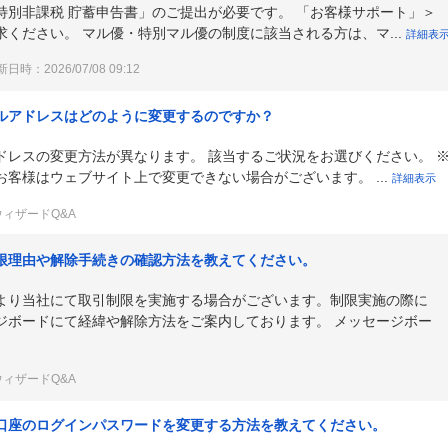
特別非課税 貯蓄申告書」のご提出が必要です。 「お客様サポート」＞
ください。 マル優・特別マル優の制度に該当される方は、マ...
詳細表
日時：2026/07/08 09:12
ルアドレスはどのように変更するのですか？
ドレスの変更方法が異なります。 該当するご状況をお選びください。 
客様はウェブサイト上で変更できない場合がございます。 ...
詳細表示
ウィザードQ&A
限理由や解除手続きの確認方法を教えてください。
より当社にて取引制限を実施する場合がございます。制限実施の際に
ジボードにて経緯や解除方法をご案内しております。 メッセージボー
ウィザードQ&A
口座のログインパスワードを変更する方法を教えてください。