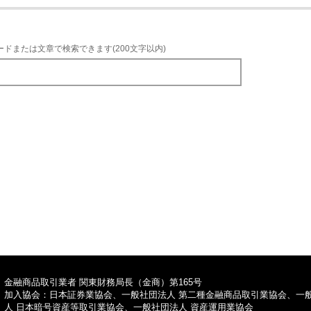
ードまたは文章で検索できます(200文字以内)
TOPへ
金融商品取引業者 関東財務局長（金商）第165号
加入協会：日本証券業協会、一般社団法人 第二種金融商品取引業協会、一
人 日本暗号資産等取引業協会、一般社団法人 資産運用業協会