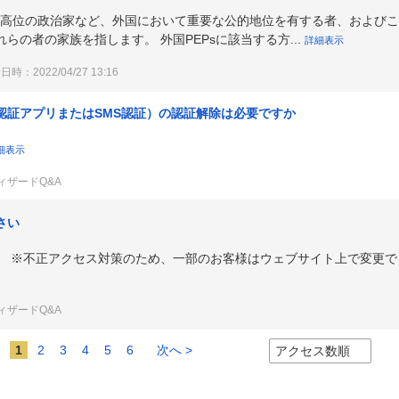
首、高位の政治家など、外国において重要な公的地位を有する者、および
の者の家族を指します。 外国PEPsに該当する方...
詳細表示
時：2022/04/27 13:16
認証アプリまたはSMS認証）の認証解除は必要ですか
細表示
ィザードQ&A
さい
。 ※不正アクセス対策のため、一部のお客様はウェブサイト上で変更で
示
ィザードQ&A
1
2
3
4
5
6
次へ >