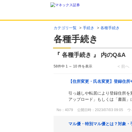
カテゴリ一覧
>
手続き
>
各種手続き
各種手続き
『 各種手続き 』 内のQ&A
< 前へ
58件中 1 ～ 10 件を表示
【住所変更・氏名変更】登録住所
引っ越しや転居により登録住所を
アップロード」もしくは「書面」にて
No：4079
公開日時：2023/07/03 09:05
ウ
マル優・特別マル優とは？対象・