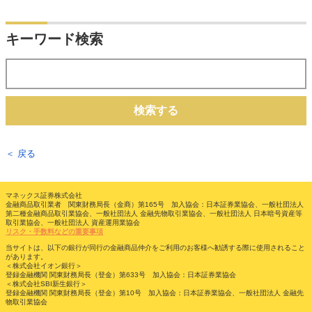
キーワード検索
検索する
＜ 戻る
マネックス証券株式会社
金融商品取引業者 関東財務局長（金商）第165号 加入協会：日本証券業協会、一般社団法人
第二種金融商品取引業協会、一般社団法人 金融先物取引業協会、一般社団法人 日本暗号資産等
取引業協会、一般社団法人 資産運用業協会
リスク・手数料などの重要事項
当サイトは、以下の銀行が同行の金融商品仲介をご利用のお客様へ勧誘する際に使用されること
があります。
＜株式会社イオン銀行＞
登録金融機関 関東財務局長（登金）第633号 加入協会：日本証券業協会
＜株式会社SBI新生銀行＞
登録金融機関 関東財務局長（登金）第10号 加入協会：日本証券業協会、一般社団法人 金融先
物取引業協会