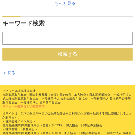
もっと見る
キーワード検索
検索する
＜ 戻る
マネックス証券株式会社
金融商品取引業者 関東財務局長（金商）第165号 加入協会：日本証券業協会、一般社団法人
第二種金融商品取引業協会、一般社団法人 金融先物取引業協会、一般社団法人 日本暗号資産等
取引業協会、一般社団法人 資産運用業協会
リスク・手数料などの重要事項
当サイトは、以下の銀行が同行の金融商品仲介をご利用のお客様へ勧誘する際に使用されること
があります。
＜株式会社イオン銀行＞
登録金融機関 関東財務局長（登金）第633号 加入協会：日本証券業協会
＜株式会社SBI新生銀行＞
登録金融機関 関東財務局長（登金）第10号 加入協会：日本証券業協会、一般社団法人 金融先