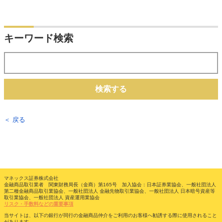
キーワード検索
検索する
＜ 戻る
マネックス証券株式会社
金融商品取引業者 関東財務局長（金商）第165号 加入協会：日本証券業協会、一般社団法人
第二種金融商品取引業協会、一般社団法人 金融先物取引業協会、一般社団法人 日本暗号資産等
取引業協会、一般社団法人 資産運用業協会
リスク・手数料などの重要事項
当サイトは、以下の銀行が同行の金融商品仲介をご利用のお客様へ勧誘する際に使用されること
があります。