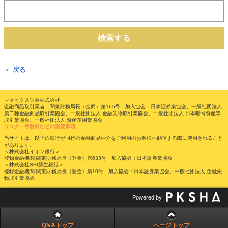
検索する
＜ 戻る
マネックス証券株式会社
金融商品取引業者 関東財務局長（金商）第165号 加入協会：日本証券業協会、一般社団法人
第二種金融商品取引業協会、一般社団法人 金融先物取引業協会、一般社団法人 日本暗号資産等
取引業協会、一般社団法人 資産運用業協会
リスク・手数料などの重要事項
当サイトは、以下の銀行が同行の金融商品仲介をご利用のお客様へ勧誘する際に使用されること
があります。
＜株式会社イオン銀行＞
登録金融機関 関東財務局長（登金）第633号 加入協会：日本証券業協会
＜株式会社SBI新生銀行＞
登録金融機関 関東財務局長（登金）第10号 加入協会：日本証券業協会、一般社団法人 金融先
物取引業協会
Powered by
Q&Aトップ
ページトップ