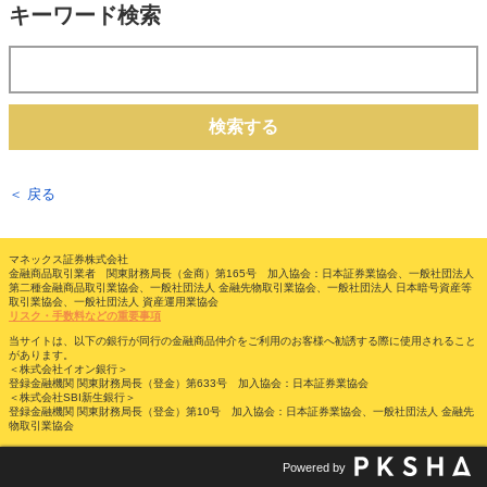
キーワード検索
検索する
＜ 戻る
マネックス証券株式会社
金融商品取引業者 関東財務局長（金商）第165号 加入協会：日本証券業協会、一般社団法人
第二種金融商品取引業協会、一般社団法人 金融先物取引業協会、一般社団法人 日本暗号資産等
取引業協会、一般社団法人 資産運用業協会
リスク・手数料などの重要事項
当サイトは、以下の銀行が同行の金融商品仲介をご利用のお客様へ勧誘する際に使用されること
があります。
＜株式会社イオン銀行＞
登録金融機関 関東財務局長（登金）第633号 加入協会：日本証券業協会
＜株式会社SBI新生銀行＞
登録金融機関 関東財務局長（登金）第10号 加入協会：日本証券業協会、一般社団法人 金融先
物取引業協会
Powered by