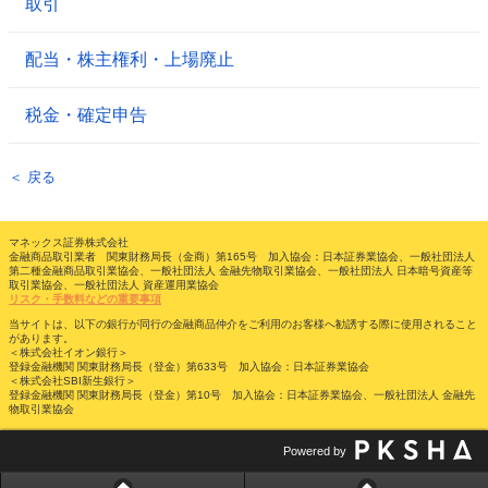
取引
配当・株主権利・上場廃止
税金・確定申告
＜ 戻る
マネックス証券株式会社
金融商品取引業者 関東財務局長（金商）第165号 加入協会：日本証券業協会、一般社団法人
第二種金融商品取引業協会、一般社団法人 金融先物取引業協会、一般社団法人 日本暗号資産等
取引業協会、一般社団法人 資産運用業協会
リスク・手数料などの重要事項
当サイトは、以下の銀行が同行の金融商品仲介をご利用のお客様へ勧誘する際に使用されること
があります。
＜株式会社イオン銀行＞
登録金融機関 関東財務局長（登金）第633号 加入協会：日本証券業協会
＜株式会社SBI新生銀行＞
登録金融機関 関東財務局長（登金）第10号 加入協会：日本証券業協会、一般社団法人 金融先
物取引業協会
Powered by