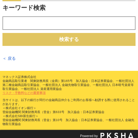
キーワード検索
検索する
＜ 戻る
マネックス証券株式会社
金融商品取引業者 関東財務局長（金商）第165号 加入協会：日本証券業協会、一般社団法人
第二種金融商品取引業協会、一般社団法人 金融先物取引業協会、一般社団法人 日本暗号資産等
取引業協会、一般社団法人 資産運用業協会
リスク・手数料などの重要事項
当サイトは、以下の銀行が同行の金融商品仲介をご利用のお客様へ勧誘する際に使用されること
があります。
＜株式会社イオン銀行＞
登録金融機関 関東財務局長（登金）第633号 加入協会：日本証券業協会
＜株式会社SBI新生銀行＞
登録金融機関 関東財務局長（登金）第10号 加入協会：日本証券業協会、一般社団法人 金融先
物取引業協会
Powered by