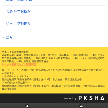
つみたてNISA
ジュニアNISA
＜ 戻る
マネックス証券株式会社
金融商品取引業者 関東財務局長（金商）第165号 加入協会：日本証券業協会、一般社団法人
第二種金融商品取引業協会、一般社団法人 金融先物取引業協会、一般社団法人 日本暗号資産等
取引業協会、一般社団法人 資産運用業協会
リスク・手数料などの重要事項
当サイトは、以下の銀行が同行の金融商品仲介をご利用のお客様へ勧誘する際に使用されること
があります。
＜株式会社イオン銀行＞
登録金融機関 関東財務局長（登金）第633号 加入協会：日本証券業協会
＜株式会社SBI新生銀行＞
登録金融機関 関東財務局長（登金）第10号 加入協会：日本証券業協会、一般社団法人 金融先
物取引業協会
Powered by