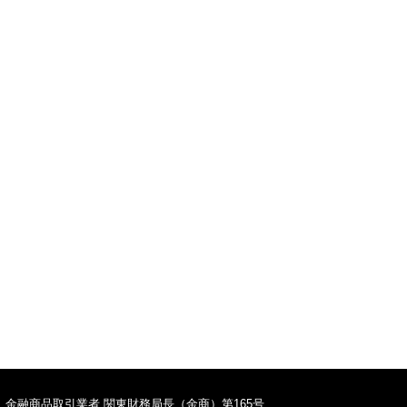
TOPへ
金融商品取引業者 関東財務局長（金商）第165号