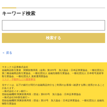
キーワード検索
検索する
＜ 戻る
マネックス証券株式会社
金融商品取引業者 関東財務局長（金商）第165号 加入協会：日本証券業協会、一般社団法人
第二種金融商品取引業協会、一般社団法人 金融先物取引業協会、一般社団法人 日本暗号資産等
取引業協会、一般社団法人 資産運用業協会
リスク・手数料などの重要事項
当サイトは、以下の銀行が同行の金融商品仲介をご利用のお客様へ勧誘する際に使用されること
があります。
＜株式会社イオン銀行＞
登録金融機関 関東財務局長（登金）第633号 加入協会：日本証券業協会
＜株式会社SBI新生銀行＞
登録金融機関 関東財務局長（登金）第10号 加入協会：日本証券業協会、一般社団法人 金融先
物取引業協会