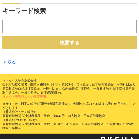
キーワード検索
検索する
＜ 戻る
マネックス証券株式会社
金融商品取引業者 関東財務局長（金商）第165号 加入協会：日本証券業協会、一般社団法人
第二種金融商品取引業協会、一般社団法人 金融先物取引業協会、一般社団法人 日本暗号資産等
取引業協会、一般社団法人 資産運用業協会
リスク・手数料などの重要事項
当サイトは、以下の銀行が同行の金融商品仲介をご利用のお客様へ勧誘する際に使用されること
があります。
＜株式会社イオン銀行＞
登録金融機関 関東財務局長（登金）第633号 加入協会：日本証券業協会
＜株式会社SBI新生銀行＞
登録金融機関 関東財務局長（登金）第10号 加入協会：日本証券業協会、一般社団法人 金融先
物取引業協会