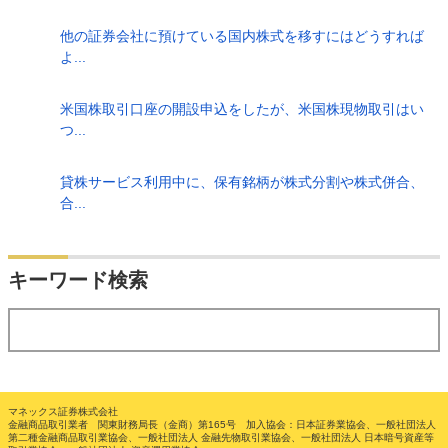
他の証券会社に預けている国内株式を移すにはどうすれば
よ...
米国株取引口座の開設申込をしたが、米国株現物取引はい
つ...
貸株サービス利用中に、保有銘柄が株式分割や株式併合、
合...
検索
キーワード検索
する
マネックス証券株式会社
金融商品取引業者 関東財務局長（金商）第165号 加入協会：日本証券業協会、一般社団法人
第二種金融商品取引業協会、一般社団法人 金融先物取引業協会、一般社団法人 日本暗号資産等