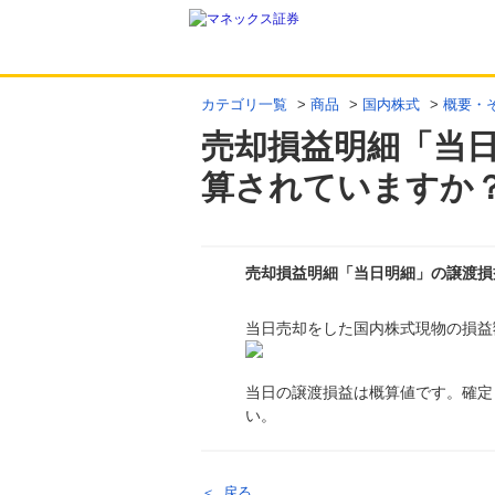
カテゴリ一覧
>
商品
>
国内株式
>
概要・
売却損益明細「当
算されていますか
売却損益明細「当日明細」の譲渡損
当日売却をした国内株式現物の損益
回答
当日の譲渡損益は概算値です。確定
い。
戻る