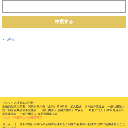
検索する
＜ 戻る
マネックス証券株式会社
金融商品取引業者 関東財務局長（金商）第165号 加入協会：日本証券業協会、一般社団法人
第二種金融商品取引業協会、一般社団法人 金融先物取引業協会、一般社団法人 日本暗号資産等
取引業協会、一般社団法人 資産運用業協会
リスク・手数料などの重要事項
当サイトは、以下の銀行が同行の金融商品仲介をご利用のお客様へ勧誘する際に使用されること
があります。