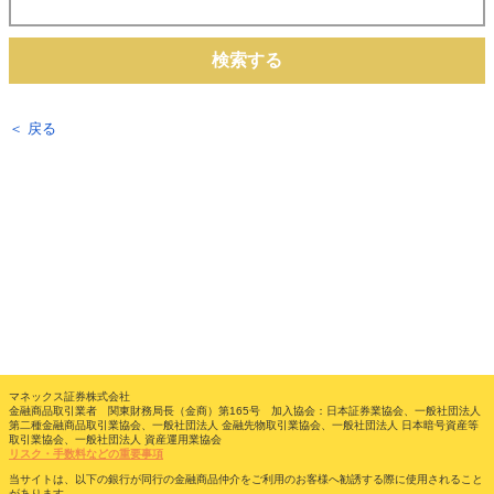
検索する
＜ 戻る
マネックス証券株式会社
金融商品取引業者 関東財務局長（金商）第165号 加入協会：日本証券業協会、一般社団法人
第二種金融商品取引業協会、一般社団法人 金融先物取引業協会、一般社団法人 日本暗号資産等
取引業協会、一般社団法人 資産運用業協会
リスク・手数料などの重要事項
当サイトは、以下の銀行が同行の金融商品仲介をご利用のお客様へ勧誘する際に使用されること
があります。