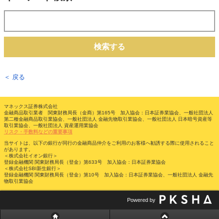
検索する
＜ 戻る
マネックス証券株式会社
金融商品取引業者 関東財務局長（金商）第165号 加入協会：日本証券業協会、一般社団法人
第二種金融商品取引業協会、一般社団法人 金融先物取引業協会、一般社団法人 日本暗号資産等
取引業協会、一般社団法人 資産運用業協会
リスク・手数料などの重要事項
当サイトは、以下の銀行が同行の金融商品仲介をご利用のお客様へ勧誘する際に使用されること
があります。
＜株式会社イオン銀行＞
登録金融機関 関東財務局長（登金）第633号 加入協会：日本証券業協会
＜株式会社SBI新生銀行＞
登録金融機関 関東財務局長（登金）第10号 加入協会：日本証券業協会、一般社団法人 金融先
物取引業協会
Powered by