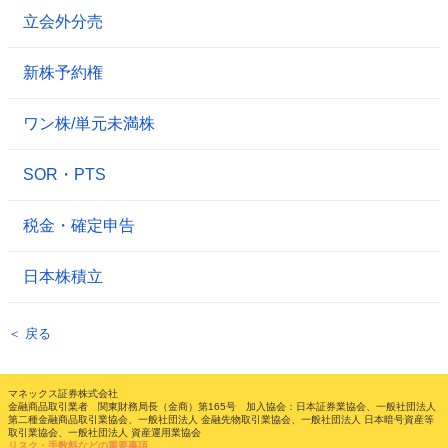
立会外分売
新株予約権
ワン株/単元未満株
SOR・PTS
税金・確定申告
日本株積立
＜ 戻る
マネックス証券株式会社
金融商品取引業者 関東財務局長（金商）第165号 加入協会：日本証券業協会、一般社団法人
第二種金融商品取引業協会、一般社団法人 金融先物取引業協会、一般社団法人 日本暗号資産等
取引業協会、一般社団法人 資産運用業協会
リスク・手数料などの重要事項