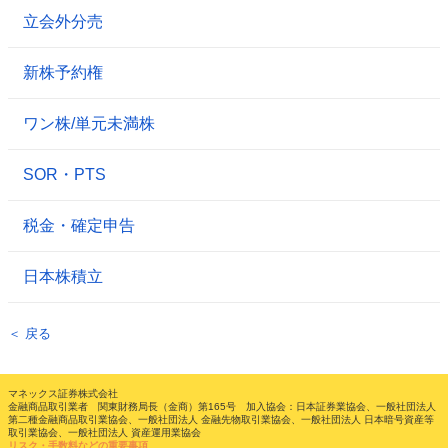
立会外分売
新株予約権
ワン株/単元未満株
SOR・PTS
税金・確定申告
日本株積立
＜ 戻る
マネックス証券株式会社
金融商品取引業者 関東財務局長（金商）第165号 加入協会：日本証券業協会、一般社団法人
第二種金融商品取引業協会、一般社団法人 金融先物取引業協会、一般社団法人 日本暗号資産等
取引業協会、一般社団法人 資産運用業協会
リスク・手数料などの重要事項