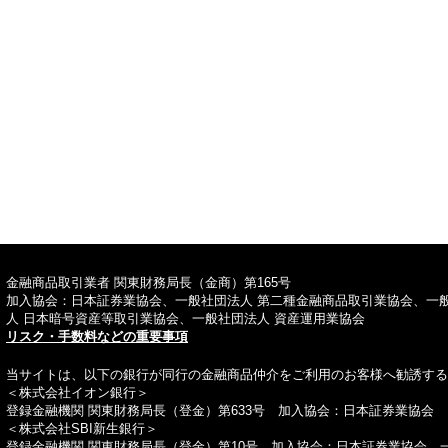
TOPへ
金融商品取引業者 関東財務局長（金商）第165号
加入協会：日本証券業協会、一般社団法人 第二種金融商品取引業協会、一
人 日本暗号資産等取引業協会、一般社団法人 資産運用業協会
リスク・手数料などの重要事項
当サイトは、以下の銀行が同行の金融商品仲介をご利用のお客様へ勧誘する
＜株式会社イオン銀行＞
登録金融機関 関東財務局長（登金）第633号 加入協会：日本証券業協会
＜株式会社SBI新生銀行＞
登録金融機関 関東財務局長（登金）第10号 加入協会：日本証券業協会、