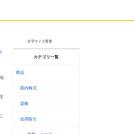
文字サイズ変更
刷
カテゴリ一覧
商品
同
国内株式
主
貸株
こ
信用取引