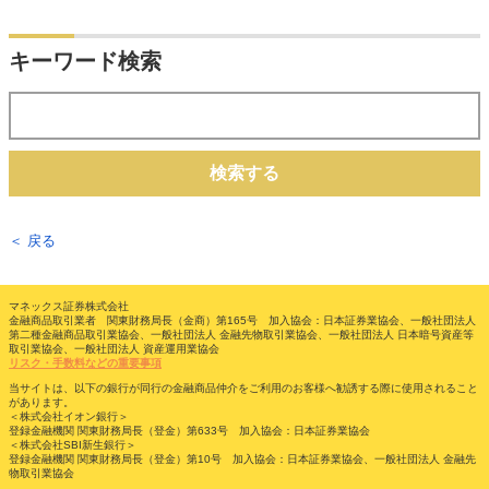
キーワード検索
検索する
＜ 戻る
マネックス証券株式会社
金融商品取引業者 関東財務局長（金商）第165号 加入協会：日本証券業協会、一般社団法人
第二種金融商品取引業協会、一般社団法人 金融先物取引業協会、一般社団法人 日本暗号資産等
取引業協会、一般社団法人 資産運用業協会
リスク・手数料などの重要事項
当サイトは、以下の銀行が同行の金融商品仲介をご利用のお客様へ勧誘する際に使用されること
があります。
＜株式会社イオン銀行＞
登録金融機関 関東財務局長（登金）第633号 加入協会：日本証券業協会
＜株式会社SBI新生銀行＞
登録金融機関 関東財務局長（登金）第10号 加入協会：日本証券業協会、一般社団法人 金融先
物取引業協会