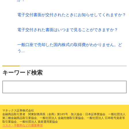
電子交付書面が交付されたときにお知らせしてくれますか？
電子交付された書面はいつまで見ることができますか？
一般口座で売却した国内株式の取得費がわかりません。ど
う...
検索
キーワード検索
する
マネックス証券株式会社
金融商品取引業者 関東財務局長（金商）第165号 加入協会：日本証券業協会、一般社団法人
第二種金融商品取引業協会、一般社団法人 金融先物取引業協会、一般社団法人 日本暗号資産等
取引業協会、一般社団法人 資産運用業協会
リスク・手数料などの重要事項