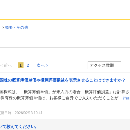
>
概要・その他
< 前へ
1
2
次へ >
る中国株の概算簿価単価や概算評価損益を表示させることはできますか？
る外国株式は、「概算簿価単価」が未入力の場合「概算評価損益」は計算さ
座の保有株の概算簿価単価は、お客様ご自身でご入力いただくことが...
詳細
新日時：2026/02/13 10:41
いて教えてください。