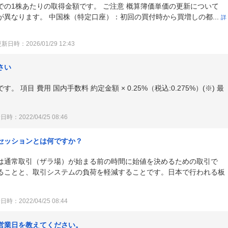
の1株あたりの取得金額です。 ご注意 概算簿価単価の更新について
異なります。 中国株（特定口座）：初回の買付時から買増しの都...
詳
新日時：2026/01/29 12:43
さい
項目 費用 国内手数料 約定金額 × 0.25%（税込:0.275%）(※) 最
時：2022/04/25 08:46
セッションとは何ですか？
は通常取引（ザラ場）が始まる前の時間に始値を決めるための取引で
ることと、取引システムの負荷を軽減することです。日本で行われる板
時：2022/04/25 08:44
営業日を教えてください。