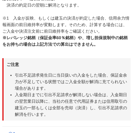
決済の約定日の翌朝に解消となります。
※1 入金が反映、もしくは建玉の決済が約定した場合、信用余力情
報画面の前日維持率が変動します。そのため、計算する場合には、
ご入金や決済注文前に前日維持率をご確認ください。
※レバレッジ銘柄（保証金率60％銘柄）や、増し担保規制中の銘柄
をお持ちの場合は上記方法での算出はできません。
ご注意
引出不足請求発生日に当日扱いの入金をした場合、保証金余
力が不足している状態ではご入金全額が解消に充てられない
場合があります。
入金期日までに引出不足請求が解消しない場合は、入金期日
の翌営業日以降に、当社の任意で代用証券または信用取引の
建玉の一部もしくは全部を売却（決済）し、引出不足請求の
解消を行います。