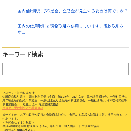
国内信用取引で不足金、立替金が発生する要因は何ですか？
国内の信用取引と現物取引を併用しています。現物取引を
す...
検索
キーワード検索
する
マネックス証券株式会社
金融商品取引業者 関東財務局長（金商）第165号 加入協会：日本証券業協会、一般社団法人
第二種金融商品取引業協会、一般社団法人 金融先物取引業協会、一般社団法人 日本暗号資産等
取引業協会、一般社団法人 資産運用業協会
リスク・手数料などの重要事項
当サイトは、以下の銀行が同行の金融商品仲介をご利用のお客様へ勧誘する際に使用されること
があります。
＜株式会社イオン銀行＞
登録金融機関 関東財務局長（登金）第633号 加入協会：日本証券業協会
＜株式会社SBI新生銀行＞