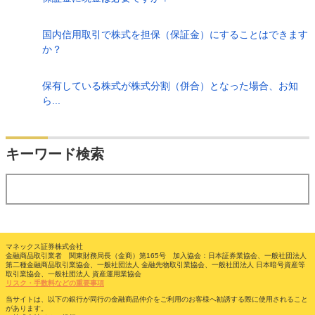
国内信用取引で株式を担保（保証金）にすることはできます
か？
保有している株式が株式分割（併合）となった場合、お知
ら...
検索
キーワード検索
する
マネックス証券株式会社
金融商品取引業者 関東財務局長（金商）第165号 加入協会：日本証券業協会、一般社団法人
第二種金融商品取引業協会、一般社団法人 金融先物取引業協会、一般社団法人 日本暗号資産等
取引業協会、一般社団法人 資産運用業協会
リスク・手数料などの重要事項
当サイトは、以下の銀行が同行の金融商品仲介をご利用のお客様へ勧誘する際に使用されること
があります。