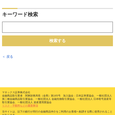
キーワード検索
検索する
＜ 戻る
マネックス証券株式会社
金融商品取引業者 関東財務局長（金商）第165号 加入協会：日本証券業協会、一般社団法人
第二種金融商品取引業協会、一般社団法人 金融先物取引業協会、一般社団法人 日本暗号資産等
取引業協会、一般社団法人 資産運用業協会
リスク・手数料などの重要事項
当サイトは、以下の銀行が同行の金融商品仲介をご利用のお客様へ勧誘する際に使用されること
があります。