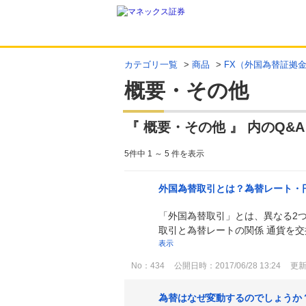
カテゴリ一覧
>
商品
>
FX（外国為替証拠
概要・その他
『 概要・その他 』 内のQ&A
5件中 1 ～ 5 件を表示
外国為替取引とは？為替レート・
「外国為替取引」とは、異なる2
取引と為替レートの関係 通貨を交
表示
No：434
公開日時：2017/06/28 13:24
更新日
為替はなぜ変動するのでしょうか