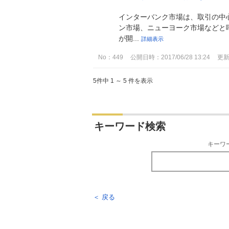
インターバンク市場は、取引の中
ン市場、ニューヨーク市場などと
が開...
詳細表示
No：449
公開日時：2017/06/28 13:24
更新日
5件中 1 ～ 5 件を表示
キーワード検索
キーワ
＜ 戻る