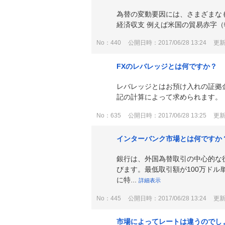
為替の変動要因には、さまざまな
経済収支 例えば米国の貿易赤字（
No：440
公開日時：2017/06/28 13:24
更新日
FXのレバレッジとは何ですか？
レバレッジとはお預け入れの証拠
記の計算によって求められます。 レバ
No：635
公開日時：2017/06/28 13:25
更新日
インターバンク市場とは何ですか
銀行は、外国為替取引の中心的な
びます。最低取引額が100万ド
に特...
詳細表示
No：445
公開日時：2017/06/28 13:24
更新日
市場によってレートは違うのでし