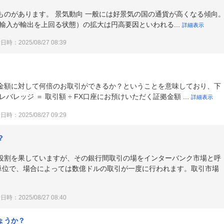
ものがあります。 景気動向 一般には好景気の国の通貨が高くなる傾向
輸入が輸出を上回る状態）の拡大は円高要因といわれる...
詳細表示
時：2025/08/27 08:39
金額に対して何倍のお取引ができるか？ということを意味しており、下
レッジ ＝ 取引額 ÷ FX口座にお預けいただく証拠金額 ...
詳細表示
時：2025/08/27 09:29
？
役割を果していますが、その銀行間取引の場をインターバンク市場と呼
ル単位で、場合によっては数億ドルの取引が一度に行われます。取引市場
時：2025/08/27 08:40
ょうか？