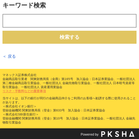
キーワード検索
検索する
＜ 戻る
マネックス証券株式会社
金融商品取引業者 関東財務局長（金商）第165号 加入協会：日本証券業協会、一般社団法人
第二種金融商品取引業協会、一般社団法人 金融先物取引業協会、一般社団法人 日本暗号資産等
取引業協会、一般社団法人 資産運用業協会
リスク・手数料などの重要事項
当サイトは、以下の銀行が同行の金融商品仲介をご利用のお客様へ勧誘する際に使用されること
があります。
＜株式会社イオン銀行＞
登録金融機関 関東財務局長（登金）第633号 加入協会：日本証券業協会
＜株式会社SBI新生銀行＞
登録金融機関 関東財務局長（登金）第10号 加入協会：日本証券業協会、一般社団法人 金融先
物取引業協会
Powered by