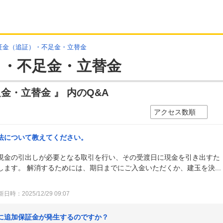
証金（追証）・不足金・立替金
）・不足金・立替金
金・立替金 』 内のQ&A
法について教えてください。
現金の引出しが必要となる取引を行い、その受渡日に現金を引き出すた
ます。 解消するためには、期日までにご入金いただくか、建玉を決...
日時：2025/12/29 09:07
に追加保証金が発生するのですか？