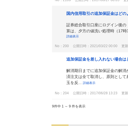
No：2109
公開日時：2017/08/17 08:05
更新
国内信用取引の追加保証金はどの
証券総合取引口座にログイン後の
算は、夕方の値洗い処理時（17時
詳細表示
No：200
公開日時：2021/03/22 00:00
更新日
追加保証金を差し入れない場合は
解消期日までに追加保証金の解消
済注文は全て取消し、原則として
玉を反...
詳細表示
No：204
公開日時：2017/06/28 13:23
更新日
9件中 1 ～ 9 件を表示