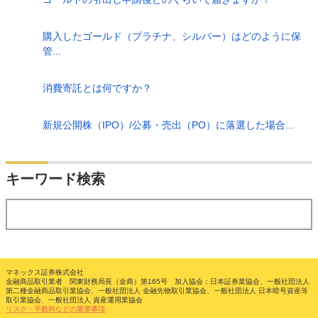
購入したゴールド（プラチナ、シルバー）はどのように保
管...
消費寄託とは何ですか？
新規公開株（IPO）/公募・売出（PO）に落選した場合...
検索
キーワード検索
する
マネックス証券株式会社
金融商品取引業者 関東財務局長（金商）第165号 加入協会：日本証券業協会、一般社団法人
第二種金融商品取引業協会、一般社団法人 金融先物取引業協会、一般社団法人 日本暗号資産等
取引業協会、一般社団法人 資産運用業協会
リスク・手数料などの重要事項