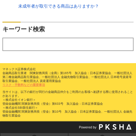
未成年者が取引できる商品はありますか？
検索
キーワード検索
する
マネックス証券株式会社
金融商品取引業者 関東財務局長（金商）第165号 加入協会：日本証券業協会、一般社団法人
第二種金融商品取引業協会、一般社団法人 金融先物取引業協会、一般社団法人 日本暗号資産等
取引業協会、一般社団法人 資産運用業協会
リスク・手数料などの重要事項
当サイトは、以下の銀行が同行の金融商品仲介をご利用のお客様へ勧誘する際に使用されること
があります。
＜株式会社イオン銀行＞
登録金融機関 関東財務局長（登金）第633号 加入協会：日本証券業協会
＜株式会社SBI新生銀行＞
登録金融機関 関東財務局長（登金）第10号 加入協会：日本証券業協会、一般社団法人 金融先
物取引業協会
Powered by