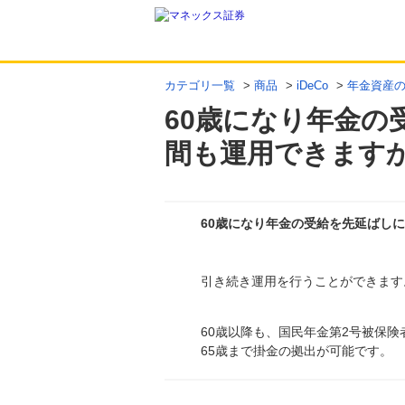
カテゴリ一覧
>
商品
>
iDeCo
>
年金資産
60歳になり年金の
間も運用できます
60歳になり年金の受給を先延ばし
回答
引き続き運用を行うことができます
60歳以降も、国民年金第2号被保
65歳まで掛金の拠出が可能です。