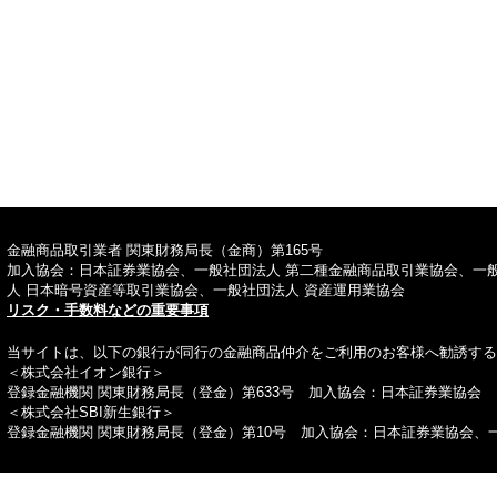
TOPへ
金融商品取引業者 関東財務局長（金商）第165号
加入協会：日本証券業協会、一般社団法人 第二種金融商品取引業協会、一
人 日本暗号資産等取引業協会、一般社団法人 資産運用業協会
リスク・手数料などの重要事項
当サイトは、以下の銀行が同行の金融商品仲介をご利用のお客様へ勧誘する
＜株式会社イオン銀行＞
登録金融機関 関東財務局長（登金）第633号 加入協会：日本証券業協会
＜株式会社SBI新生銀行＞
登録金融機関 関東財務局長（登金）第10号 加入協会：日本証券業協会、