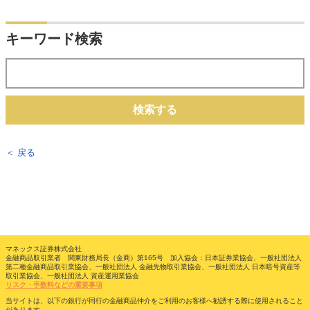
キーワード検索
検索する
＜ 戻る
マネックス証券株式会社
金融商品取引業者 関東財務局長（金商）第165号 加入協会：日本証券業協会、一般社団法人
第二種金融商品取引業協会、一般社団法人 金融先物取引業協会、一般社団法人 日本暗号資産等
取引業協会、一般社団法人 資産運用業協会
リスク・手数料などの重要事項
当サイトは、以下の銀行が同行の金融商品仲介をご利用のお客様へ勧誘する際に使用されること
があります。