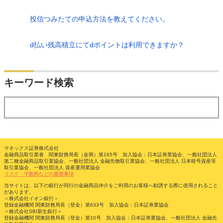
投信つみたての申込方法を教えてください。
d払い残高積立にてdポイントは利用できますか？
検索
キーワード検索
する
マネックス証券株式会社
金融商品取引業者 関東財務局長（金商）第165号 加入協会：日本証券業協会、一般社団法人
第二種金融商品取引業協会、一般社団法人 金融先物取引業協会、一般社団法人 日本暗号資産等
取引業協会、一般社団法人 資産運用業協会
リスク・手数料などの重要事項
当サイトは、以下の銀行が同行の金融商品仲介をご利用のお客様へ勧誘する際に使用されること
があります。
＜株式会社イオン銀行＞
登録金融機関 関東財務局長（登金）第633号 加入協会：日本証券業協会
＜株式会社SBI新生銀行＞
登録金融機関 関東財務局長（登金）第10号 加入協会：日本証券業協会、一般社団法人 金融先