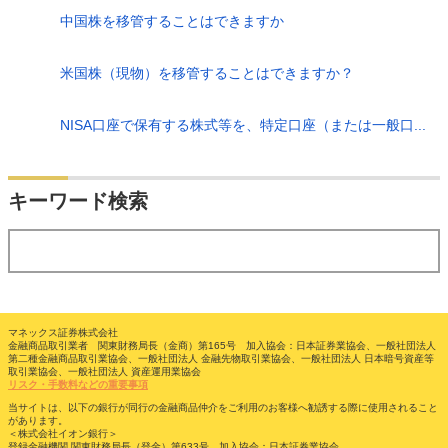
中国株を移管することはできますか
米国株（現物）を移管することはできますか？
NISA口座で保有する株式等を、特定口座（または一般口...
検索
キーワード検索
する
マネックス証券株式会社
金融商品取引業者 関東財務局長（金商）第165号 加入協会：日本証券業協会、一般社団法人
第二種金融商品取引業協会、一般社団法人 金融先物取引業協会、一般社団法人 日本暗号資産等
取引業協会、一般社団法人 資産運用業協会
リスク・手数料などの重要事項
当サイトは、以下の銀行が同行の金融商品仲介をご利用のお客様へ勧誘する際に使用されること
があります。
＜株式会社イオン銀行＞
登録金融機関 関東財務局長（登金）第633号 加入協会：日本証券業協会