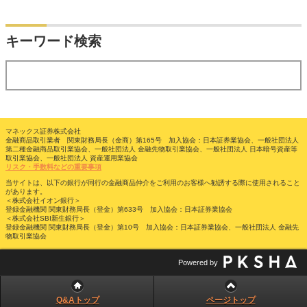
検索
キーワード検索
する
マネックス証券株式会社
金融商品取引業者 関東財務局長（金商）第165号 加入協会：日本証券業協会、一般社団法人
第二種金融商品取引業協会、一般社団法人 金融先物取引業協会、一般社団法人 日本暗号資産等
取引業協会、一般社団法人 資産運用業協会
リスク・手数料などの重要事項
当サイトは、以下の銀行が同行の金融商品仲介をご利用のお客様へ勧誘する際に使用されること
があります。
＜株式会社イオン銀行＞
登録金融機関 関東財務局長（登金）第633号 加入協会：日本証券業協会
＜株式会社SBI新生銀行＞
登録金融機関 関東財務局長（登金）第10号 加入協会：日本証券業協会、一般社団法人 金融先
物取引業協会
Powered by
Q&Aトップ
ページトップ