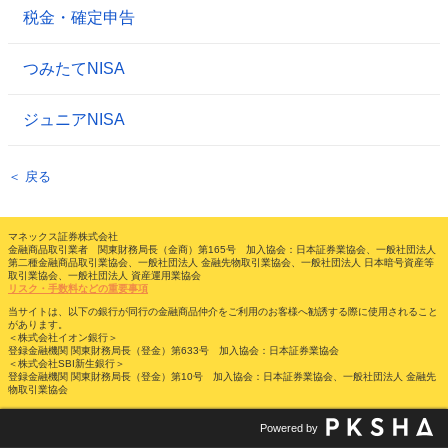
税金・確定申告
つみたてNISA
ジュニアNISA
＜ 戻る
マネックス証券株式会社
金融商品取引業者 関東財務局長（金商）第165号 加入協会：日本証券業協会、一般社団法人
第二種金融商品取引業協会、一般社団法人 金融先物取引業協会、一般社団法人 日本暗号資産等
取引業協会、一般社団法人 資産運用業協会
リスク・手数料などの重要事項
当サイトは、以下の銀行が同行の金融商品仲介をご利用のお客様へ勧誘する際に使用されること
があります。
＜株式会社イオン銀行＞
登録金融機関 関東財務局長（登金）第633号 加入協会：日本証券業協会
＜株式会社SBI新生銀行＞
登録金融機関 関東財務局長（登金）第10号 加入協会：日本証券業協会、一般社団法人 金融先
物取引業協会
Powered by