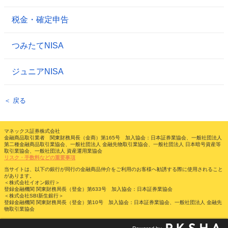
税金・確定申告
つみたてNISA
ジュニアNISA
＜ 戻る
マネックス証券株式会社
金融商品取引業者 関東財務局長（金商）第165号 加入協会：日本証券業協会、一般社団法人
第二種金融商品取引業協会、一般社団法人 金融先物取引業協会、一般社団法人 日本暗号資産等
取引業協会、一般社団法人 資産運用業協会
リスク・手数料などの重要事項
当サイトは、以下の銀行が同行の金融商品仲介をご利用のお客様へ勧誘する際に使用されること
があります。
＜株式会社イオン銀行＞
登録金融機関 関東財務局長（登金）第633号 加入協会：日本証券業協会
＜株式会社SBI新生銀行＞
登録金融機関 関東財務局長（登金）第10号 加入協会：日本証券業協会、一般社団法人 金融先
物取引業協会