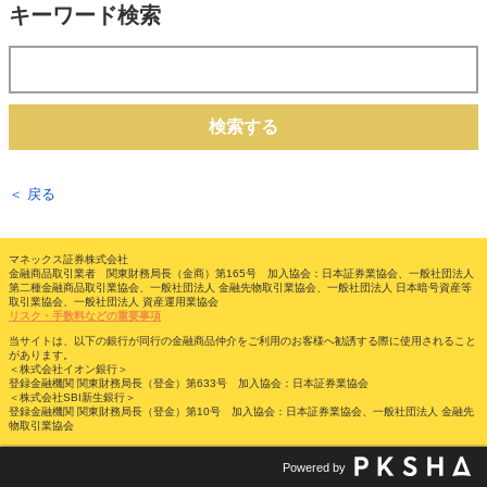
キーワード検索
検索する
＜ 戻る
マネックス証券株式会社
金融商品取引業者 関東財務局長（金商）第165号 加入協会：日本証券業協会、一般社団法人
第二種金融商品取引業協会、一般社団法人 金融先物取引業協会、一般社団法人 日本暗号資産等
取引業協会、一般社団法人 資産運用業協会
リスク・手数料などの重要事項
当サイトは、以下の銀行が同行の金融商品仲介をご利用のお客様へ勧誘する際に使用されること
があります。
＜株式会社イオン銀行＞
登録金融機関 関東財務局長（登金）第633号 加入協会：日本証券業協会
＜株式会社SBI新生銀行＞
登録金融機関 関東財務局長（登金）第10号 加入協会：日本証券業協会、一般社団法人 金融先
物取引業協会
Powered by