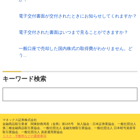
電子交付書面が交付されたときにお知らせしてくれますか？
電子交付された書面はいつまで見ることができますか？
一般口座で売却した国内株式の取得費がわかりません。ど
う...
検索
キーワード検索
する
マネックス証券株式会社
金融商品取引業者 関東財務局長（金商）第165号 加入協会：日本証券業協会、一般社団法人
第二種金融商品取引業協会、一般社団法人 金融先物取引業協会、一般社団法人 日本暗号資産等
取引業協会、一般社団法人 資産運用業協会
リスク・手数料などの重要事項