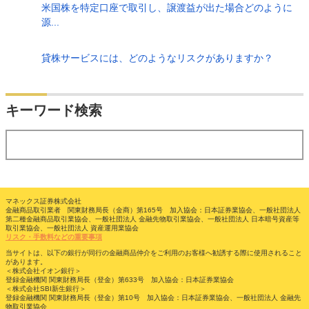
米国株を特定口座で取引し、譲渡益が出た場合どのように
源...
貸株サービスには、どのようなリスクがありますか？
検索
キーワード検索
する
マネックス証券株式会社
金融商品取引業者 関東財務局長（金商）第165号 加入協会：日本証券業協会、一般社団法人
第二種金融商品取引業協会、一般社団法人 金融先物取引業協会、一般社団法人 日本暗号資産等
取引業協会、一般社団法人 資産運用業協会
リスク・手数料などの重要事項
当サイトは、以下の銀行が同行の金融商品仲介をご利用のお客様へ勧誘する際に使用されること
があります。
＜株式会社イオン銀行＞
登録金融機関 関東財務局長（登金）第633号 加入協会：日本証券業協会
＜株式会社SBI新生銀行＞
登録金融機関 関東財務局長（登金）第10号 加入協会：日本証券業協会、一般社団法人 金融先
物取引業協会