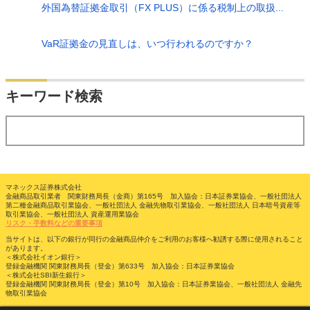
外国為替証拠金取引（FX PLUS）に係る税制上の取扱...
VaR証拠金の見直しは、いつ行われるのですか？
検索
キーワード検索
する
マネックス証券株式会社
金融商品取引業者 関東財務局長（金商）第165号 加入協会：日本証券業協会、一般社団法人
第二種金融商品取引業協会、一般社団法人 金融先物取引業協会、一般社団法人 日本暗号資産等
取引業協会、一般社団法人 資産運用業協会
リスク・手数料などの重要事項
当サイトは、以下の銀行が同行の金融商品仲介をご利用のお客様へ勧誘する際に使用されること
があります。
＜株式会社イオン銀行＞
登録金融機関 関東財務局長（登金）第633号 加入協会：日本証券業協会
＜株式会社SBI新生銀行＞
登録金融機関 関東財務局長（登金）第10号 加入協会：日本証券業協会、一般社団法人 金融先
物取引業協会