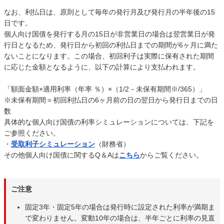
なお、利払日は、原則として毎年の発行月及び発行月の半年後の15
日です。
個人向け国債を発行する月の15日が非営業日の場合は翌営業日が発
行日となるため、発行日から初回の利払日までの期間が6ヶ月に満た
ないことになります。この場合、初回利子は実際に保有された期間
に応じた金額となるように、以下の計算により支払われます。
「額面金額×適用利率（年率 ％）×（1/2－未保有期間※/365）」
※未保有期間＝初回利払日の6ヶ月前の日の翌日から発行日までの日
数
具体的な個人向け国債の利率シミュレーションについては、下記を
ご参照ください。
・
受取利子シミュレーション
（財務省）
その他個人向け国債に関するQ＆Aは
こちら
からご覧ください。
ご注意
固定3年・固定5年の場合は発行時に設定された利率が満期ま
で変わりません。変動10年の場合は、半年ごとに利率の見直