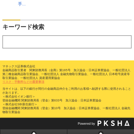
手...
検索
キーワード検索
する
マネックス証券株式会社
金融商品取引業者 関東財務局長（金商）第165号 加入協会：日本証券業協会、一般社団法人
第二種金融商品取引業協会、一般社団法人 金融先物取引業協会、一般社団法人 日本暗号資産等
取引業協会、一般社団法人 資産運用業協会
リスク・手数料などの重要事項
当サイトは、以下の銀行が同行の金融商品仲介をご利用のお客様へ勧誘する際に使用されること
があります。
＜株式会社イオン銀行＞
登録金融機関 関東財務局長（登金）第633号 加入協会：日本証券業協会
＜株式会社SBI新生銀行＞
登録金融機関 関東財務局長（登金）第10号 加入協会：日本証券業協会、一般社団法人 金融先
物取引業協会
Powered by