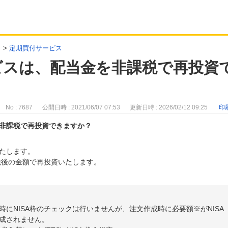
>
定期買付サービス
ビスは、配当金を非課税で再投資
No : 7687
公開日時 : 2021/06/07 07:53
更新日時 : 2026/02/12 09:25
印
非課税で再投資できますか？
たします。
税後の金額で再投資いたします。
にNISA枠のチェックは行いませんが、注文作成時に必要額※がNISA
成されません。