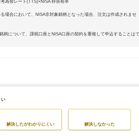
考為替レート(TTS)×NISA 枠余裕率
いる場合において、NISA非対象銘柄となった場合、注文は作成されませ
銘柄について、課税口座とNISA口座の契約を重複して申込することは
さい
解決したがわかりにくい
解決しなかった