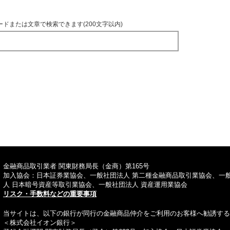
ードまたは文章で検索できます(200文字以内)
TOPへ
金融商品取引業者 関東財務局長（金商）第165号
加入協会：日本証券業協会、一般社団法人 第二種金融商品取引業協会、一
人 日本暗号資産等取引業協会、一般社団法人 資産運用業協会
リスク・手数料などの重要事項
当サイトは、以下の銀行が同行の金融商品仲介をご利用のお客様へ勧誘する
＜株式会社イオン銀行＞