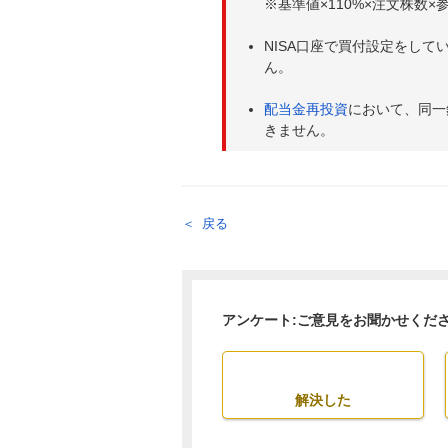
※基準値×110%×注文株数×参
NISA口座で買付設定をして
ん。
配当金再投資
において、同一
きません。
戻る
アンケート:ご意見をお聞かせくだ
解決した