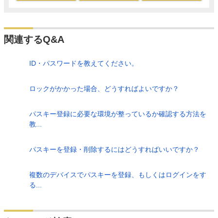
関連するQ&A
ID・パスワードを教えてください。
ロックがかかった場合、どうすればよいですか？
パスキー登録に必要な環境が整っているか確認する方法を
教...
パスキーを登録・削除するにはどうすればいいですか？
複数のデバイスでパスキーを登録、もしくはログインをす
る...
検索