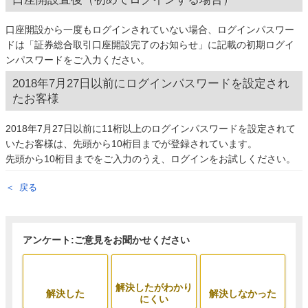
口座開設から一度もログインされていない場合、ログインパスワー
ドは「証券総合取引口座開設完了のお知らせ」に記載の初期ログイ
ンパスワードをご入力ください。
2018年7月27日以前にログインパスワードを設定され
たお客様
2018年7月27日以前に11桁以上のログインパスワードを設定されて
いたお客様は、先頭から10桁目までが登録されています。
先頭から10桁目までをご入力のうえ、ログインをお試しください。
戻る
アンケート:ご意見をお聞かせください
解決したがわかり
解決した
解決しなかった
にくい