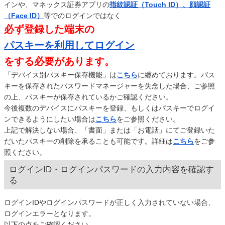
インや、マネックス証券アプリの
指紋認証（Touch ID）、顔認証
（Face ID）
等でのログインではなく
必ず登録した端末の
パスキーを利用してログイン
をする必要があります。
「デバイス別パスキー保存機能」は
こちら
に纏めております。パス
キーを保存されたパスワードマネージャーを失念した場合、ご参照
の上、パスキーが保存されているかご確認ください。
今後複数のデバイスにパスキーを登録、もしくはパスキーでログイ
ンできるようにしたい場合は
こちら
をご参照ください。
上記で解決しない場合、「書面」または「お電話」にてご登録いた
だいたパスキーの削除を承ることも可能です。詳細は
こちら
をご参
照ください。
ログインID・ログインパスワードの入力内容を確認す
る
ログインIDやログインパスワードが正しく入力されていない場合、
ログインエラーとなります。
以下の点をご確認ください。