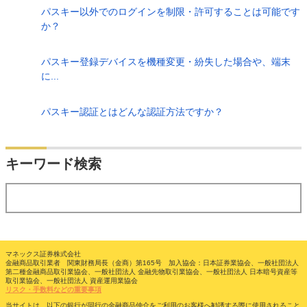
パスキー以外でのログインを制限・許可することは可能です
か？
パスキー登録デバイスを機種変更・紛失した場合や、端末
に...
パスキー認証とはどんな認証方法ですか？
検索
キーワード検索
する
マネックス証券株式会社
金融商品取引業者 関東財務局長（金商）第165号 加入協会：日本証券業協会、一般社団法人
第二種金融商品取引業協会、一般社団法人 金融先物取引業協会、一般社団法人 日本暗号資産等
取引業協会、一般社団法人 資産運用業協会
リスク・手数料などの重要事項
当サイトは、以下の銀行が同行の金融商品仲介をご利用のお客様へ勧誘する際に使用されること