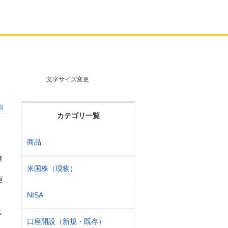
文字サイズ変更
刷
カテゴリ一覧
商品
信
米国株（現物）
更
NISA
信
口座開設（新規・既存）